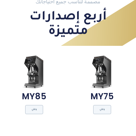
مصممة لتناسب جميع احتياجاتك
أربع إصدارات
متميزة
MY85
MY75
وقتي
وقتي